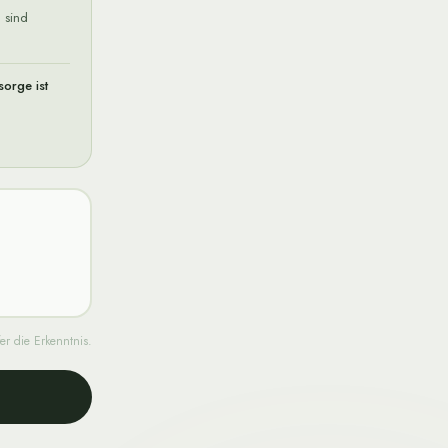
 sind
sorge ist
fer die Erkenntnis.